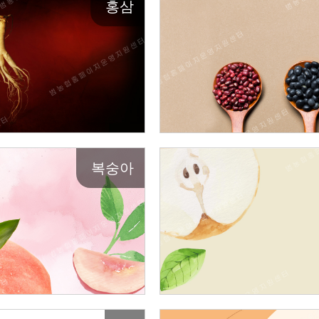
홍삼
복숭아