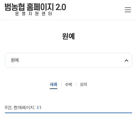
원예
홈페이지 특징
원예
맞춤형 서비스
홈페이지 템플릿
제작비용 및 기본구독료
농협 전용 특화
사과
수박
오이
홈페이지 서비스
이관 범위
원스톱 운영지원
기본 서비스
정보보안
제작 절차
0
건, 현재페이지:
1
/1
공지사항
추가 구독 서비스
제작 신청
추가 제작비
자료실
이용약관