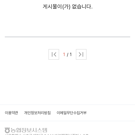
게시물이(가) 없습니다.
홈페이지 신청정보
메인비쥬얼변경
개인정보처리방침
자연/풍경
FAQ
이메일무단수집거부
특산물
Q&A
인물
1
1
기타
이용약관
개인정보처리방침
이메일무단수집거부