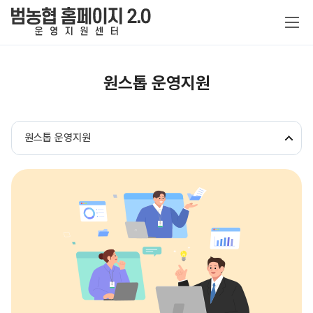
fnctId=sitemenu,menuViewType=top
원스톱 운영지원
홈페이지 특징
fnctId=sitemenu,menuViewType=tab
원스톱 운영지원
맞춤형 서비스
홈페이지 템플릿
제작비용 및 기본구독료
농협 전용 특화
홈페이지 서비스
이관 범위
원스톱 운영지원
기본 서비스
정보보안
제작 절차
공지사항
추가 구독 서비스
제작 신청
추가 제작비
자료실
이용약관