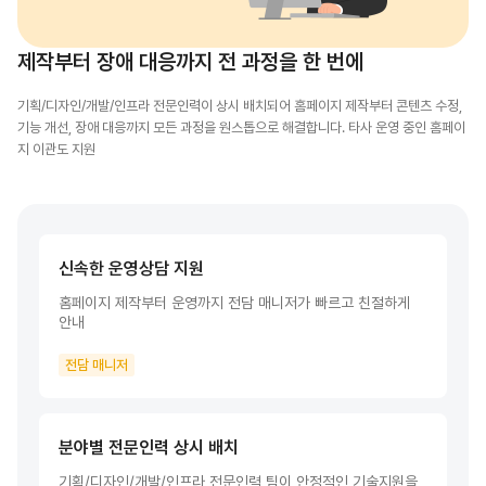
홈페이지 신청정보
메인비쥬얼변경
개인정보처리방침
제작부터 장애 대응까지 전 과정을 한 번에
자연/풍경
기획/디자인/개발/인프라 전문인력이 상시 배치되어 홈페이지 제작부터
콘텐츠 수정,
FAQ
이메일무단수집거부
기능 개선, 장애 대응까지 모든 과정을 원스톱으로 해결합니다.
타사 운영 중인 홈페이
특산물
지 이관도 지원
Q&A
인물
기타
신속한 운영상담 지원
홈페이지 제작부터 운영까지 전담 매니저가 빠르고 친절하게
안내
전담 매니저
분야별 전문인력 상시 배치
기획/디자인/개발/인프라 전문인력 팀이
안정적인 기술지원을