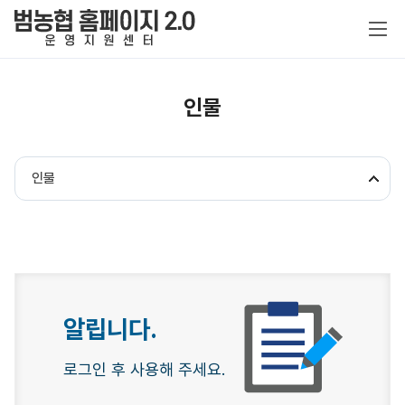
인물
홈페이지 특징
인물
맞춤형 서비스
홈페이지 템플릿
제작비용 및 기본구독료
농협 전용 특화
홈페이지 서비스
이관 범위
원스톱 운영지원
기본 서비스
정보보안
제작 절차
알립니다.
공지사항
추가 구독 서비스
로그인 후 사용해 주세요.
제작 신청
추가 제작비
자료실
이용약관