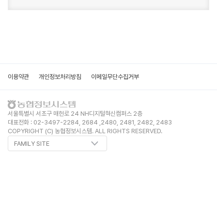
홈페이지 신청정보
메인비쥬얼변경
개인정보처리방침
자연/풍경
FAQ
이메일무단수집거부
특산물
이용약관
개인정보처리방침
이메일무단수집거부
Q&A
인물
기타
서울특별시 서초구 매헌로 24 NH디지털혁신캠퍼스 2층
대표전화 : 02-3497-2284, 2684 ,2480, 2481, 2482, 2483
COPYRIGHT (C) 농협정보시스템. ALL RIGHTS RESERVED.
FAMILY SITE