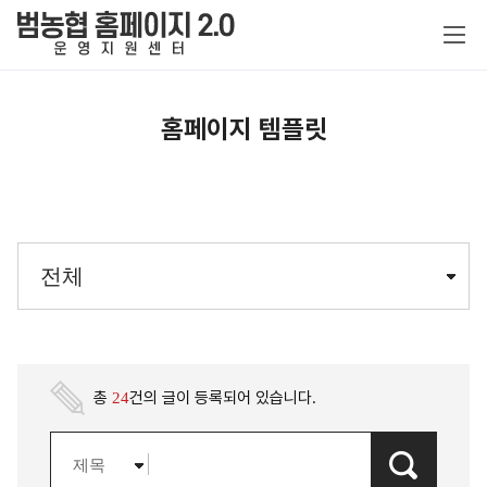
홈페이지 템플릿
홈페이지 특징
맞춤형 서비스
홈페이지 템플릿
제작비용 및 기본구독료
전체
농협 전용 특화
홈페이지 서비스
이관 범위
원스톱 운영지원
전체
기본 서비스
정보보안
제작 절차
홍보형
공지사항
총
건의 글이 등록되어 있습니다.
24
추가 구독 서비스
쇼핑형
제작 신청
추가 제작비
자료실
이용약관