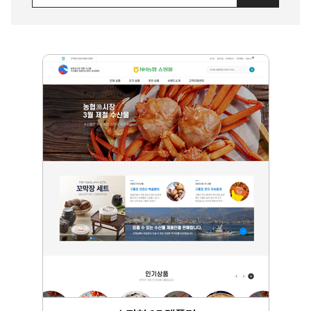
홍보 및 쇼핑형
홈페이지 신청정보
메인비쥬얼변경
개인정보처리방침
문화센터형
자연/풍경
FAQ
이메일무단수집거부
특산물
Q&A
인물
기타